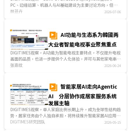
PC、边缘运算、机器人与AI基础建设为主要讨论方向，但从
智能家居领域观察，高通(Qualcomm)与恩智浦(NXP)分别提
林芬卉
2026-07-06
出两条值得关注的发展路径。高通以AI Agent切入家庭AI服
务，说明智能家居互动入口与端云协同架构变化；恩智浦则以
Physical AI与机器人控制架构切入，聚焦家用机器人由概念
AI功能与生态系为韓國两
展示走向实际部署的条件。整体而言，智能家居正由过去聯網
与装置控制，进一步走向主动服务、多终端协同与实体AI应
大业者智能电视事业聚焦重点
用。...
DIGITIMES观察，AI功能为智能电视主要特点，不仅提升电视
画面的品质，也进一步提供个人化体验，并可与其他家电串联
成为智能家居一环。就韓國两大电视业者三星电子(Samsung
张嘉纹
2026-06-24
Electronics)与乐金电子(LG Electronics)而言，硬件以外也
是布局领域。两业者除藉AI技术提升影像与音效表现外，也提
供针对运动赛事的观看模式与个人化体验的服务，如提升互动
智能家居AI走向Agentic
性的查找功能与跨模型AI查找功能，在在凸显智能电视不只是
AI 分层协作成居家服务系统
传递内容的设备，更是集结娱乐、信息与AI互动的平臺。...
发展主轴
DIGITIMES观察，单人家庭比例长期上升，成为全球性结构趋
势，居家任务由个人独自承担，将持续推升智能家居AI应用需
求。智能家居AI若要从现阶段以语音指令、单一装置控制为主
DIGITIMES研究团队
2026-05-15
的便利功能，走向情境理解、任务规划与自动执行，技术势必