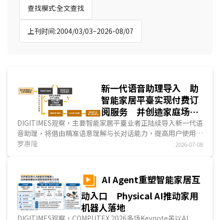
查找模式:全文查找
上刊时间:2004/03/03~2026-08/07
新一代语音助理导入 助
智能家居平臺实现付费订
阅服务 并创造家庭场域
电商机会
DIGITIMES观察，主要智能家居平臺业者正陆续导入新一代语
音助理，将借由精准语意理解与长对话能力，提高用户使用频
度，同时从持续对话中掌握用户偏好。于第一代语音助理语意
罗惠隆
2026-07-08
理解与长对话能力都不足的情况下，未能帮助智能家居市场普
及，无法让平臺业者加速理解用户，以及促成付费制的智能家
居订阅服务等，因此，藉新一代语音助理，有机会改善服务品
AI Agent重塑智能家居互
质，让平臺业者朝付费订阅服务迈进，甚至将协助平臺创造其
动入口 Physical AI推动家用
他可行商业模式。...
机器人落地
DIGITIMES观察，COMPUTEX 2026多场Keynote虽以AI