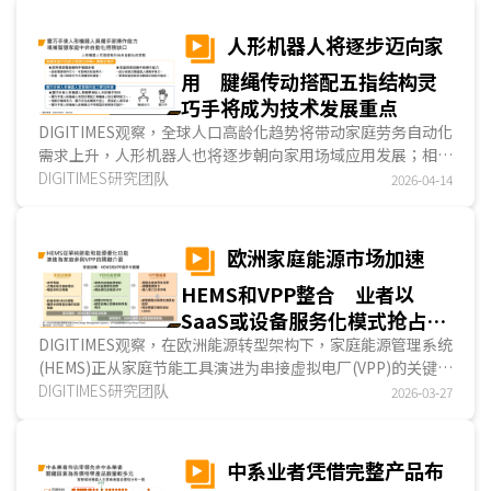
由生成式AI演进至具任务执行能力的AI Agent与Agentic AI。
后续产业竞争也将从单一终端智能化，转向单一设备、特定场
人形机器人将逐步迈向家
景与全屋整合型AI Agent的分层协作能力，形成完整的居家AI
用 腱绳传动搭配五指结构灵
服务系统。...
巧手将成为技术发展重点
DIGITIMES观察，全球人口高龄化趋势将带动家庭劳务自动化
需求上升，人形机器人也将逐步朝向家用场域应用发展；相较
于制造业与服务业场域，家用场域对机器人手部操作能力要求
DIGITIMES研究团队
2026-04-14
更高，因此灵巧手将成为家用人形机器人发展的关键，其中，
腱绳传动搭配五指结构的灵巧手较能模拟人手运作方式，已成
为Tesla、1X等业者积极布局家用场域人形机器人的手部设计
欧洲家庭能源市场加速
发展方向，后续则将透过轻量化设计与累积实测验证数据，提
HEMS和VPP整合 业者以
升操作表现。...
SaaS或设备服务化模式抢占商
机
DIGITIMES观察，在欧洲能源转型架构下，家庭能源管理系统
(HEMS)正从家庭节能工具演进为串接虚拟电厂(VPP)的关键界
面。透过HEMS与VPP协同运作，家庭能源资产被聚合为系统
DIGITIMES研究团队
2026-03-27
级资源，投入表前电力交易市场，形成「家—电网」完整闭
环。欧系能源业者的商业策略多采SaaS或硬件驱动的軟件即
服务(HeSaaS)...
中系业者凭借完整产品布