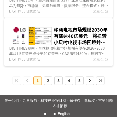
免月费模式
品为趋势，市场呈「免接触傳感、数据服务」整合模式，显示
产业正朝技术与数据驱动转型。硬件商发展硬件驱动...
DIGITIMES研究团队
2026-01-28
移动电视市场规模2030年
有望达40亿美元 将扭转
小尺吋电视市场困境并提
升电视销售利润
DIGITIMES观察，全球移动电视市场规模有望在2026~2030
年从7.5亿美元成长至40亿美元，CAGR超过50%，原因在于
移动电视的移动性与可携性开创出新的应用领域，可适...
DIGITIMES研究团队
2026-01-22
1
2
3
4
5
关于我们
·
会员服务
·
科技产业报订阅
·
著作权
·
隐私权
·
常见问题
·
人才招募
■
■
English