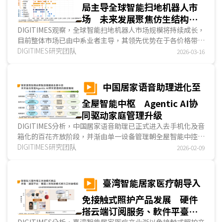
局主导全球智能扫地机器人市
场 未来发展聚焦仿生结构与
基座功能
DIGITIMES观察，全球智能扫地机器人市场规模将持续成长，
目前整体市场已由中系业者主导，其领先优势在于各价格带的
完整产品布局，以及较完善的功能配置与性能表现。未来技术
DIGITIMES研究团队
2026-03-16
发展方面，中系业者将聚焦于仿生机械结构与进阶基座自动化
功能，前者有助提升扫地机器人地形适应、障碍排除与缝隙清
洁能力，后者则可减轻使用者操作与维护扫地机器人的负
中国居家语音助理进化至
担。...
全屋智能中枢 Agentic AI协
同驱动家庭管理升级
DIGITIMES分析，中国居家语音助理已正式进入去手机化及音
箱化的百花齐放阶段，并渐由单一设备管理朝全屋智能中控发
展。单设备管理具备「局部便利、實時操作」优势，主要将AI
DIGITIMES研究团队
2026-02-09
语音助理导入电视、移动式屏幕、手表，使用者对其下令，即
获对应服务；全屋中控著眼「全家统一、场景智能、跨设备协
作」应用，AI语音助理跃升全屋智能大脑，多方感知行为、环
臺湾智能居家医疗朝导入
境与设备情况，并依指令或场景自动调整控制策略。随著家庭
免接触式照护产品发展 硬件
Agent时代来临，居家语音助理可望进一步和Agentic AI协
作，成为用户下达指令与接收回馈的直观入口，两者协作提升
搭云端订阅服务、軟件平臺采
家庭管理效益。...
DIGITIMES分析，臺湾智能居家医疗产业渐以免接触式照护产