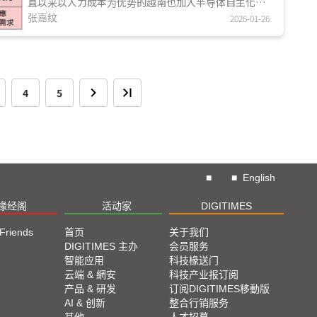
直以来以人力成本为优势的越南也加入半导体自主化竞
局，除政府正式颁布半导体策略外，本土集团也成为担
张嘉纹
2026-01-26
负布局产业链缺口的要角，此外，已在越南布局的韓國
业者Hana Micron与Hanyang Digitech，皆为三星电
子(Samsung Electronics)或SK海力士(SK Hynix)的供
应商，在半导体需求持续成长下，未来也有望增越南布
局...
4
5
■
■
English
椽经阁
活动家
DIGITIMES
 Friends
首页
关于我们
DIGITIMES 主办
会员服务
智能应用
科技椽送门
云端 & 網安
科技产业报订阅
产品 & 研发
订阅DIGITIMES移動版
AI & 创新
整合行销服务