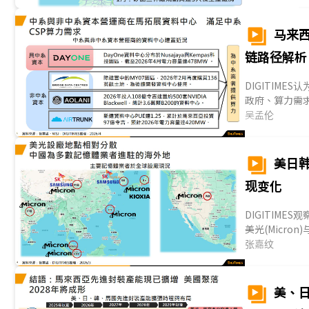
美
为
马来
链路径解析
DIGITIM
政府、算力需
济与就业的实
吴孟伦
扩张算力，其
形成可观规模；
亚，并观察到
美日
整。在此基础
现变化
系AI算力出海的
DIGITIMES观
美光(Micro
中国、日本与
张嘉纹
地缘政治与各
近来印度与美
儲器产线布局变
美、日