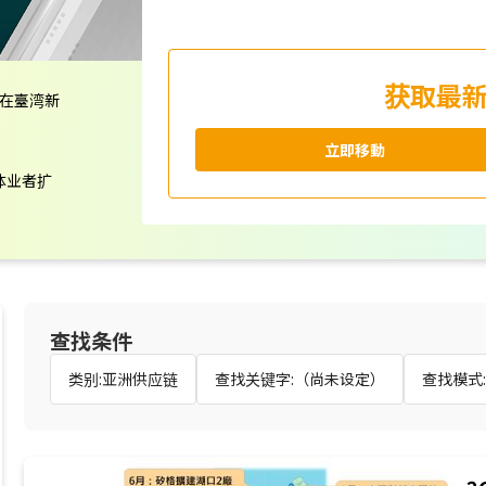
获取最
动在臺湾新
立即移動
体业者扩
局
查找条件
类别:亚洲供应链
查找关键字:（尚未设定）
查找模式