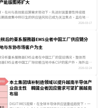
产能版图将扩大
ES观察，在AI与高效能运算需求带动下，先进封装重要性持续提
长期高度集中所衍生的供应链风险已成为关注焦点，且在地缘
全考量下，全球布局开始出现变化，因此，美国凭借《芯片与
2026-03-17
PS and Science Act)与在地化政策，推动产能回流；日本透
程与材料技术基础，强化整合能力；韓國结合集团体系资源与
累积的技术基础，推动先进封装发展；马来西亚则凭成熟OSAT
关税后的臺系服務器EMS业者中国工厂供应链分
外溢，逐步成为非臺湾地区的重要延伸节点。整体而言，全球
地与东协市场客户为主
正进入由单一核心，走向多节点布局的新阶段。...
ES观察分析臺系服務器EMS业者在中国工厂的营运情况，整体而
器EMS业者中国工厂除仰赖当地中系CSP的客户外，海外出口
税影响，美国市场客户数量有所下降，出口重心有逐渐转向东
2026-02-24
论是供应东协自家关系企业服務器零组件，或是中系CSP东协數
的服務器及其半成品；另一方面，由于中国当地电子零组件供
本土集团填补制造领域以提升越南半导体产
厂上游供应链多以供应当地为主；此外，有观察到臺系服務器
业自主性 韓國业者因应需求可望扩展越南
中国当地自动化设备，提升自家中国工厂自动化的现象。...
布局
DIGITIMES观察，在全球半导体供应链重组趋势下，一