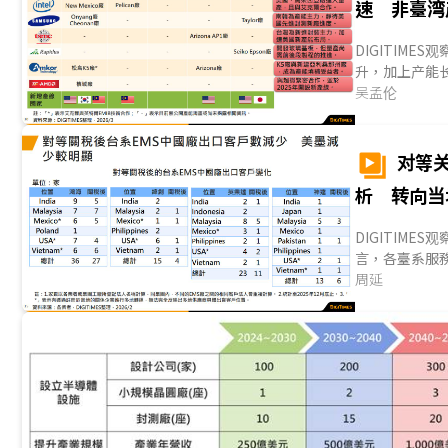
速 非臺湾
DIGITIM
升，加上产能
政治与产业安
吴孟伦
科学法案》(CHI
过投入前段制
封测产业长期
对等
聚落承接产能
析 转向当
先进封装供应链
DIGITIM
言，各臺系服務
受美国对等关
周延
协的趋势，无
據中心所需要
应链完备，各
EMS业者采购