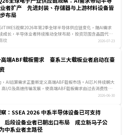
Q26全球电子产业供应链观察：AI需求带动半导
体业者扩产 先进封装、存儲器与上游材料设备皆
同步布局
IGITIMES观察2026年第2季全球半导体供应链变化，随AI需求
续成长，半导体业者持续推动全球布局，投资范围含晶圆代
、存儲器、先进封装等领域，反映半导体上下游业者为因应市
嘉纹
2026-07-23
需求持续成长，皆积极扩产与投资。...
升高端ABF载板需求 臺系三大载板业者启动在臺
资
S认为，AI运算需求正重新定义高端ABF载板市场。AI芯片持续朝大
高I/O及高速传输发展，使高端ABF载板需求由过去消费性电
...
2026-06-30
察：SSEA 2026 中系半导体设备已可支持
产 后段设备业者已朝出口布局 成立新马子公
为中系业者主路径