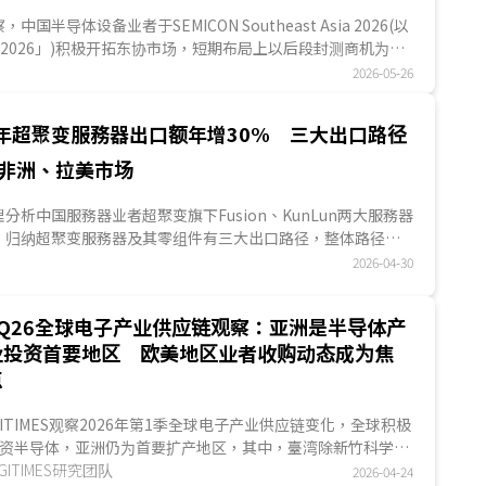
察，中国半导体设备业者于SEMICON Southeast Asia 2026(以
A 2026」)积极开拓东协市场，短期布局上以后段封测商机为核
开始探闻前段设备商机。设备技术推进上，前段制程已朝10nm
2026-05-26
推进，后段TCB精度提升有助于先进封装，设备技术推进将有
器业者开发HBM3；后端设备业者多以设立新马子公司、当地代
5年超聚变服務器出口额年增30% 三大出口路径
积极布局东协市场，并凭借单价低、保固长、整合方案等三大
争力。...
非洲、拉美市场
S整理分析中国服務器业者超聚变旗下Fusion、KunLun两大服務器
，归纳超聚变服務器及其零组件有三大出口路径，整体路径呈
」搭配「区域转运」相结合的灵活模式。主要出口地区为马来
2026-04-30
菲律宾等东协地区，巴西、墨西哥等拉丁美洲地区，以及肯尼
非洲地区，2025年整体出口金额达2.92亿美元，较2024年
1Q26全球电子产业供应链观察：亚洲是半导体产
约30%...
业投资首要地区 欧美地区业者收购动态成为焦
点
GITIMES观察2026年第1季全球电子产业供应链变化，全球积极
资半导体，亚洲仍为首要扩产地区，其中，臺湾除新竹科学园
外，臺中与嘉义、臺南与高雄等也成为业者积极投资地点；欧
IGITIMES研究团队
2026-04-24