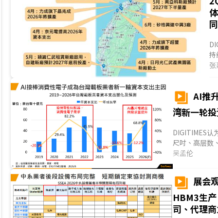
2
D
持
工
张
场
AI推
湾新一轮投
DIGITIME
尺吋、高层数、
子逐步转向AI GP
吴孟伦
展会观
HBM3生
司、代理商