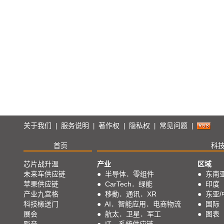
关于我们
服务说明
著作权
隐私权
常见问题
|
|
|
|
|
首页
科
芯片战升温
产业
区域
未来车供应链
●
半导体．零组件
●
东南
苹果供应链
●
CarTech．绿能
●
印度
产业九宫格
●
移動．通讯．XR
●
东亚/
科技椽送门
●
AI．智能应用．电商物流
●
国际
展会
●
航太．卫星．军工
●
图表