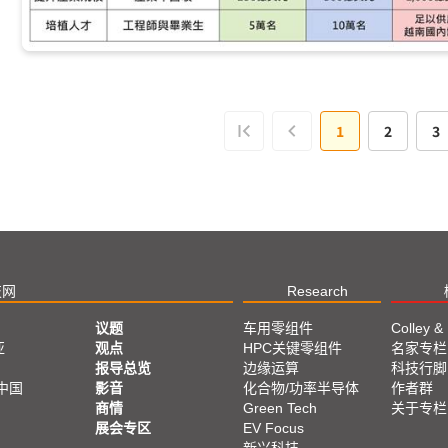
1
2
3
技网
Research
议题
车用零组件
Colley &
亚
观点
HPC关键零组件
名家专栏
报导总览
边缘运算
科技行脚
中国
影音
化合物/功率半导体
作者群
商情
Green Tech
关于专栏
展会专区
EV Focus