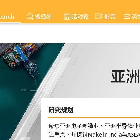
earch
椽经阁
活动家
影音
英
亚
研究规划
聚焦亚洲电子制造业、亚洲半导体业
注重点，并探讨Make in India与