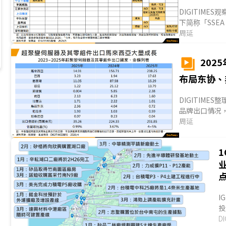
DIGITIMES观
下简称「SSE
心，中长期则
周延
量产制程节点
助于中系存儲
202
理商为路径，
优势加强其设备竞
布局东协、
DIGITIME
品牌出口情况
现「多地生产
周延
西亚、印尼、
亞、坦桑尼亞等
2.24亿美元年增
I
投
区
D