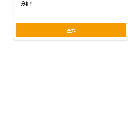
分析师
过去一年
林芬卉
罗惠隆
吴伯轩
全部
查找
张嘉纹
余佩儒
黄雅芝
-
周延
杜振宇
李鸿运