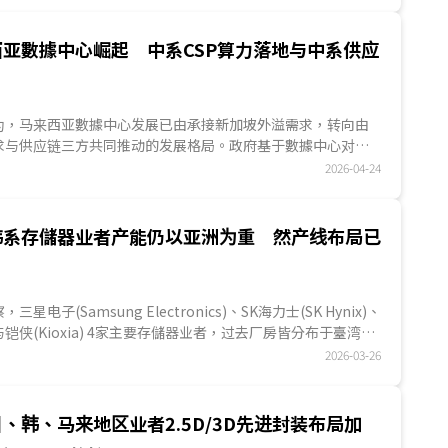
地区除投资消息外，也有多起针对AI应用而启动的收购案，成
另一瞩目焦点。...
西亚數據中心崛起 中系CSP算力落地与中系供应
ES认为，马来西亚數據中心发展已由承接新加坡外溢需求，转向由
求与供应链三方共同推动的发展格局。政府基于數據中心对经
质贡献，持续提供政策支持；中系CSP透过租用与合作模式加速
2026-04-24
中以字节跳动最为积极，预期中系业者的AI算力将在马来西亚
在供应链端，Aivres将AI芯片与关键零组件整合并输往马来西
其他中系供应链逐步打入數據中心体系，使整体供应链趋于完
韩系存儲器业者产能仍以亚洲为重 然产线布局已
上，马来西亚已由承接新加坡外溢需求的替代选项，转变为中
重要落地节点。...
察，三星电子(Samsung Electronics)、SK海力士(SK Hynix)、
n)与铠侠(Kioxia) 4家主要存儲器业者，过去厂房皆分布于臺湾、
韓國等亚洲地区，美国境内则仅有美光一家业者设厂；然而因
2026-03-26
国因应半导体自主化影响，全球存儲器产线布局已有变化，如
国也成为重要投资地，展望供应链重组已成态势，未来全球存
化将持续是重要观察点。...
、韩、马来地区业者2.5D/3D先进封装布局加