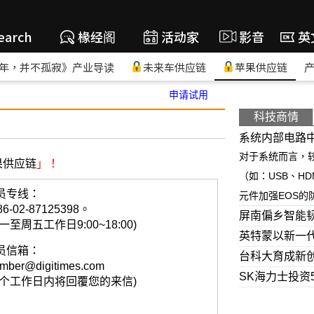
earch
椽经阁
活动家
影音
英
年，并不孤寂》产业导读
未来车供应链
苹果供应链
申请试用
科技商情
系统内部电路中
对于系统而言，
果供应链
」！
（如：USB、H
员专线：
元件加强EOS的防
86-02-87125398。
屏南偏乡智能韧
一至周五工作日9:00~18:00)
英特蒙以新一
员信箱：
台科大育成新创
mber@digitimes.com
SK海力士投资
一个工作日内将回覆您的来信)