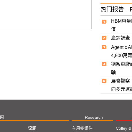
热门报告 - R
HBM容
值
產銷調查
Agent
4,800
德系車廠
軸
展會觀察：
向多元連
网
Research
议题
车用零组件
Colley &