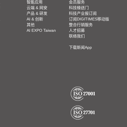
栏
智能应用
会员服务
脚
云端 & 网安
科技椽送门
产品 & 研发
科技产业报订阅
栏
AI & 创新
订阅DIGITIMES移动版
其他
整合行销服务
AI EXPO Taiwan
人才招募
联络我们
下载新闻App