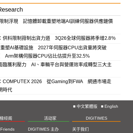
esearch
量限制浮現 記憶體卸載重塑地端AI訓練伺服器供應鏈價
：供料限制箝制出貨力道 3Q26全球伺服器將季增2.8％
ic AI重塑AI基礎設施 2027年伺服器CPU出貨量將突破
萬顆 Arm架構伺服器CPU佔比估提升至32.5%
面臨獲利壓力 AI、車輛平台與營運效率成轉型三大主
COMPUTEX 2026 從Gaming到FWA 網通市場走
網時代
■
中文繁體版
■
English
椽经阁
活动家
DIGITIMES
 Friends
DIGITIMES 主办
关于我们