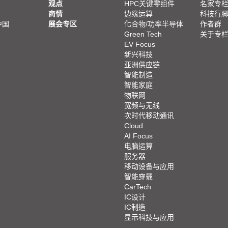
观点
HPC关键零组件
名家专
商情
边缘运算
科技行
中国
展会专区
化合物/功率半导体
作者群
Green Tech
关于专
EV Focus
新兴科技
亚洲供应链
智能制造
智能家庭
物联网
宽频与无线
次时代移动通讯
Cloud
AI Focus
电脑运算
服务器
移动设备与应用
智能穿戴
CarTech
IC设计
IC制造
显示科技与应用