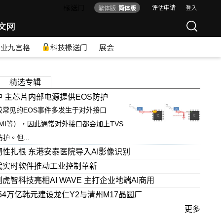
椽送门
评估申请
登入
繁体版
简体版
文网
产业九宫格
科技椽送门
展会
精选专辑
 主芯片内部电源提供EOS防护
较常见的EOS事件多发生于对外接口
DMI等），因此通常对外接口都会加上TVS
护。但...
性扎根 东港安泰医院导入AI影像识别
代实时软件推动工业控制革新
虎智科技亮相AI WAVE 主打企业地端AI商用
54万亿韩元建设龙仁Y2与清州M17晶圆厂
更多