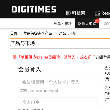
科技网
Res
259
矽岛．春秋
涨价大追踪
《百
首页
苹果供应链 & 产品
产品与市场
产品与市场
限「苹果供应链」会员阅读，请登入，或欢迎「
订阅苹
会
会员登入
+8
(周
会
【范例：user@company.com】
me
(