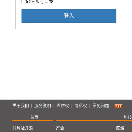
记住帐号口令
登入
关于我们
服务说明
着作权
隐私权
常见问题
|
|
|
|
|
首页
科技
芯片战升温
产业
区域