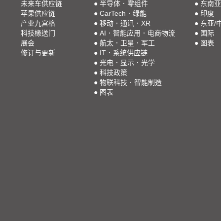
未来车供应链
●
半导体．零组件
●
东南亚
苹果供应链
●
CarTech．绿能
●
印度
产业九宫格
●
移动．通讯．XR
●
东亚/
科技椽送门
●
AI．智能应用．电商物流
●
国际
展会
●
航太．卫星．军工
●
图表
修订与更新
●
IT．系统供应链
●
光电．显示．光学
●
科技政策
●
物联科技．智能制造
●
图表