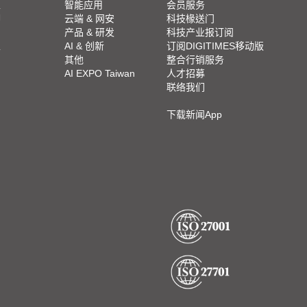
栏
智能应用
会员服务
脚
云端 & 网安
科技椽送门
产品 & 研发
科技产业报订阅
栏
AI & 创新
订阅DIGITIMES移动版
其他
整合行销服务
AI EXPO Taiwan
人才招募
联络我们
下载新闻App