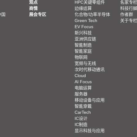
观点
HPC关键零组件
名家专
商情
边缘运算
科技行
中国
展会专区
化合物/功率半导体
作者群
Green Tech
关于专
EV Focus
新兴科技
亚洲供应链
智能制造
智能家庭
物联网
宽频与无线
次时代移动通讯
Cloud
AI Focus
电脑运算
服务器
移动设备与应用
智能穿戴
CarTech
IC设计
IC制造
显示科技与应用