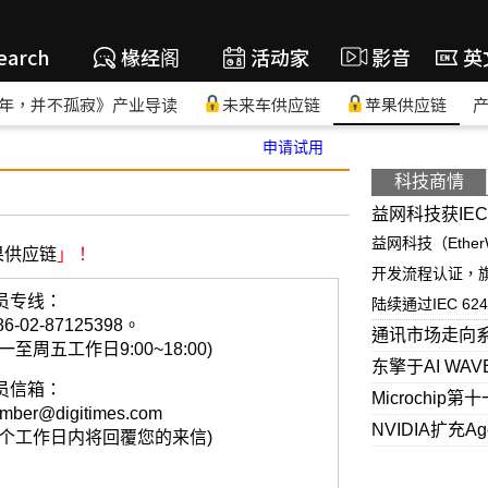
earch
椽经阁
活动家
影音
英
年，并不孤寂》产业导读
未来车供应链
苹果供应链
申请试用
科技商情
益网科技获IEC
益网科技（Ether
果供应链
」！
开发流程认证，
员专线：
陆续通过IEC 62443
86-02-87125398。
通讯市场走向
一至周五工作日9:00~18:00)
东擎于AI WA
员信箱：
Microchi
mber@digitimes.com
NVIDIA扩充A
一个工作日内将回覆您的来信)