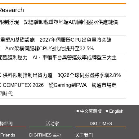
esearch
量限制浮現 記憶體卸載重塑地端AI訓練伺服器供應鏈價
ic AI重塑AI基礎設施 2027年伺服器CPU出貨量將突破
萬顆 Arm架構伺服器CPU佔比估提升至32.5%
面臨獲利壓力 AI、車輛平台與營運效率成轉型三大主
：供料限制箝制出貨力道 3Q26全球伺服器將季增2.8％
COMPUTEX 2026 從Gaming到FWA 網通市場走
網時代
■
中文繁體版
■
English
椽经阁
活动家
DIGITIMES
 Friends
DIGITIMES 主办
关于我们