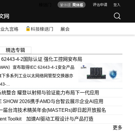
椽送门
评估申请
登入
繁体版
简体版
文网
产业九宫格
科技椽送门
展会
精选专辑
 62443-4-2国际认证 强化工控网安布局
WAN）宣布取得IEC 62443-4-1安全产品
旗下多系列工业以太网络网管型交换器亦
-...
系统整合 耀登以射频与验证能力布局下一代应用
VE SHOW 2026携手AMD与台智云展示企业AI应用
p第十一届台湾技术精英年会(MASTERs)即日起开放报名
gent Toolkit 加速AI驱动工程设计与产品打造
更多