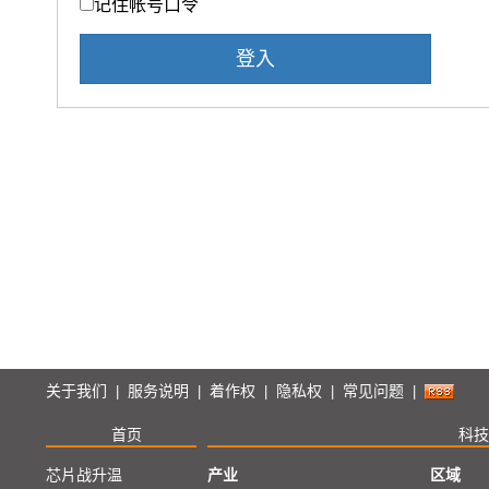
记住帐号口令
登入
关于我们
服务说明
着作权
隐私权
常见问题
|
|
|
|
|
首页
科技
芯片战升温
产业
区域