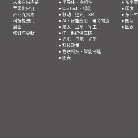
未来车供应链
●
半导体．零组件
●
东南亚
苹果供应链
●
CarTech．绿能
●
印度
产业九宫格
●
移动．通讯．XR
●
东亚/
科技椽送门
●
AI．智能应用．电商物流
●
国际
展会
●
航太．卫星．军工
●
图表
修订与更新
●
IT．系统供应链
●
光电．显示．光学
●
科技政策
●
物联科技．智能制造
●
图表