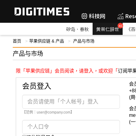
科技网
Res
40
矽岛．春秋
黄崇仁辞世
《百
首页
苹果供应链 & 产品
产品与市场
产品与市场
限「苹果供应链」会员阅读，请登入，或欢迎「
订阅苹
会
会员登入
+8
(周
会
【范例：user@company.com】
me
(