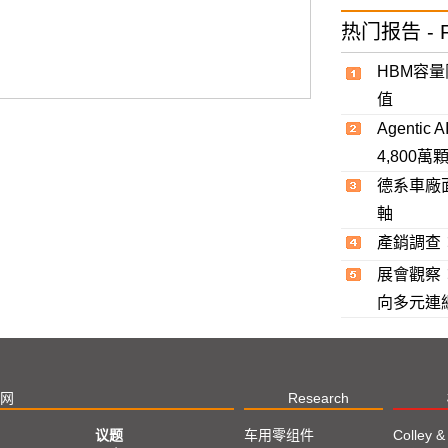
热门报告 - R
HBM容
值
Agent
4,800
德系車廠
軸
產銷調查
展會觀察：
向多元連
网
Research
议题
车用零组件
Colley &