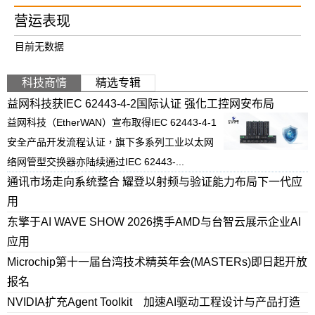
营运表现
目前无数据
科技商情
精选专辑
益网科技获IEC 62443-4-2国际认证 强化工控网安布局
益网科技（EtherWAN）宣布取得IEC 62443-4-1
安全产品开发流程认证，旗下多系列工业以太网
络网管型交换器亦陆续通过IEC 62443-...
通讯市场走向系统整合 耀登以射频与验证能力布局下一代应
用
东擎于AI WAVE SHOW 2026携手AMD与台智云展示企业AI
应用
Microchip第十一届台湾技术精英年会(MASTERs)即日起开放
报名
NVIDIA扩充Agent Toolkit 加速AI驱动工程设计与产品打造