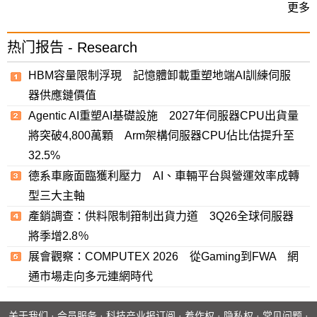
更多
热门报告 - Research
HBM容量限制浮現 記憶體卸載重塑地端AI訓練伺服
器供應鏈價值
Agentic AI重塑AI基礎設施 2027年伺服器CPU出貨量
將突破4,800萬顆 Arm架構伺服器CPU佔比估提升至
32.5%
德系車廠面臨獲利壓力 AI、車輛平台與營運效率成轉
型三大主軸
產銷調查：供料限制箝制出貨力道 3Q26全球伺服器
將季增2.8％
展會觀察：COMPUTEX 2026 從Gaming到FWA 網
通市場走向多元連網時代
关于我们
·
会员服务
·
科技产业报订阅
·
着作权
·
隐私权
·
常见问题
·