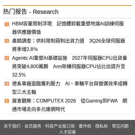
热门报告 - Research
HBM容量限制浮現 記憶體卸載重塑地端AI訓練伺服
器供應鏈價值
產銷調查：供料限制箝制出貨力道 3Q26全球伺服器
將季增2.8％
Agentic AI重塑AI基礎設施 2027年伺服器CPU出貨量
將突破4,800萬顆 Arm架構伺服器CPU佔比估提升至
32.5%
德系車廠面臨獲利壓力 AI、車輛平台與營運效率成轉
型三大主軸
展會觀察：COMPUTEX 2026 從Gaming到FWA 網
通市場走向多元連網時代
关于我们
·
会员服务
·
科技产业报订阅
·
着作权
·
隐私权
·
常见问题
·
人才招募