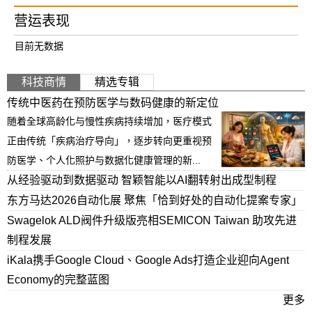
营运表现
目前无数据
科技商情
精选专辑
传统中医药在预防医学与数码健康的新定位
随着全球高龄化与慢性疾病持续增加，医疗模式
正由传统「疾病治疗导向」，逐步转向更重视预
防医学、个人化照护与数据化健康管理的新...
从经验驱动到数据驱动 智颖智能以AI翻转射出成型制程
东方马达2026自动化展 聚焦「恰到好处的自动化提案专家」
Swagelok ALD阀件升级版亮相SEMICON Taiwan 助攻先进
制程发展
iKala携手Google Cloud、Google Ads打造企业迎向Agent
Economy的完整蓝图
更多