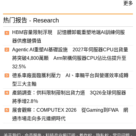
更多
热门报告 - Research
HBM容量限制浮現 記憶體卸載重塑地端AI訓練伺服
器供應鏈價值
Agentic AI重塑AI基礎設施 2027年伺服器CPU出貨量
將突破4,800萬顆 Arm架構伺服器CPU佔比估提升至
32.5%
德系車廠面臨獲利壓力 AI、車輛平台與營運效率成轉
型三大主軸
產銷調查：供料限制箝制出貨力道 3Q26全球伺服器
將季增2.8％
展會觀察：COMPUTEX 2026 從Gaming到FWA 網
通市場走向多元連網時代
关于我们
·
会员服务
·
科技产业报订阅
·
着作权
·
隐私权
·
常见问题
·