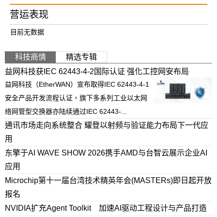
营运表现
目前无数据
科技商情
精选专辑
益网科技获IEC 62443-4-2国际认证 强化工控网安布局
益网科技（EtherWAN）宣布取得IEC 62443-4-1
安全产品开发流程认证，旗下多系列工业以太网
络网管型交换器亦陆续通过IEC 62443-...
通讯市场走向系统整合 耀登以射频与验证能力布局下一代应
用
东擎于AI WAVE SHOW 2026携手AMD与台智云展示企业AI
应用
Microchip第十一届台湾技术精英年会(MASTERs)即日起开放
报名
NVIDIA扩充Agent Toolkit 加速AI驱动工程设计与产品打造